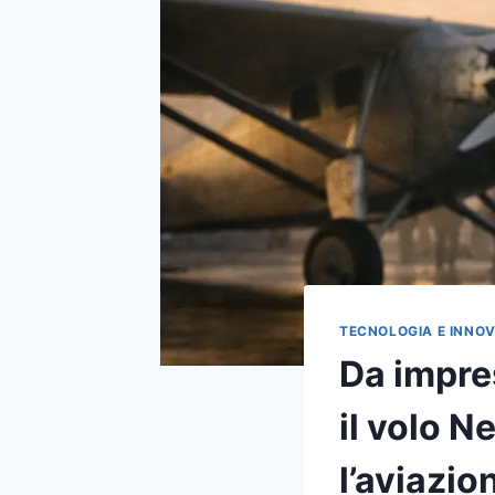
TECNOLOGIA E INNO
Da impre
il volo N
l’aviazi