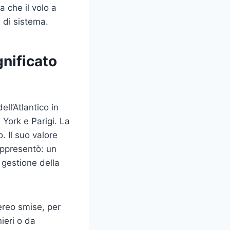
a che il volo a
 di sistema.
gnificato
ll’Atlantico in
 York e Parigi. La
. Il suo valore
appresentò: un
gestione della
aereo smise, per
ieri o da