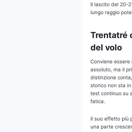
Il lascito del 20
lungo raggio pote
Trentatré 
del volo
Conviene essere r
assoluto, ma il pr
distinzione conta,
storico non sta i
test continuo su
fatica.
Il suo effetto pi
una parte crescen