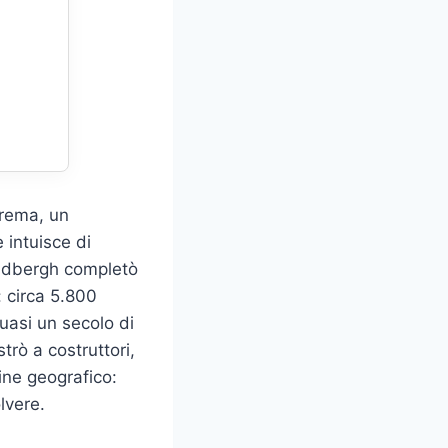
trema, un
 intuisce di
Lindbergh completò
: circa 5.800
uasi un secolo di
trò a costruttori,
fine geografico:
lvere.