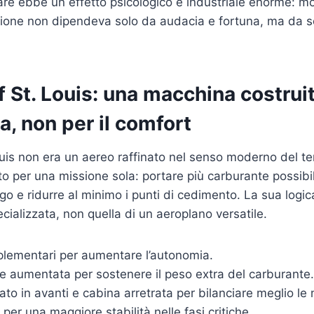
are ebbe un effetto psicologico e industriale enorme: mo
azione non dipendeva solo da audacia e fortuna, ma da sc
of St. Louis: una macchina costrui
a, non per il comfort
Louis non era un aereo raffinato nel senso moderno del t
to per una missione sola: portare più carburante possibil
o e ridurre al minimo i punti di cedimento. La sua logica
ializzata, non quella di un aeroplano versatile.
plementari per aumentare l’autonomia.
e aumentata per sostenere il peso extra del carburante.
to in avanti e cabina arretrata per bilanciare meglio le
 per una maggiore stabilità nelle fasi critiche.