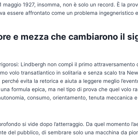
-21 maggio 1927, insomma, non è solo un record. È la prov
va essere affrontato come un problema ingegneristico e
ore e mezza che cambiarono il si
igorosi: Lindbergh non compì il primo attraversamento de
imo volo transatlantico in solitaria e senza scalo tra New
 perché evita la retorica e aiuta a leggere meglio l’evento
n una formula epica, ma nel tipo di prova che quel volo r
 autonomia, consumo, orientamento, tenuta meccanica e 
ù profondo si vide dopo l’atterraggio. Da quel momento l’
te del pubblico, di sembrare solo una macchina da pion