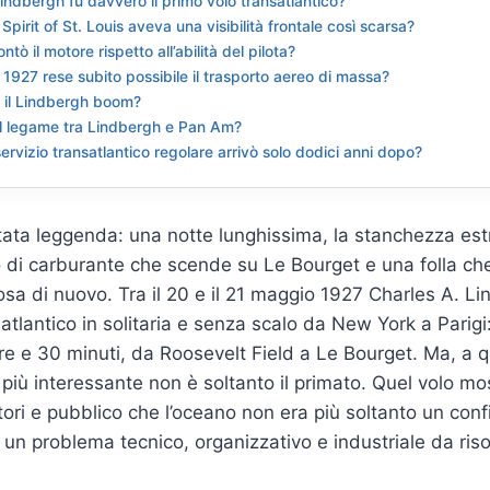
 Lindbergh fu davvero il primo volo transatlantico?
Spirit of St. Louis aveva una visibilità frontale così scarsa?
tò il motore rispetto all’abilità del pilota?
l 1927 rese subito possibile il trasporto aereo di massa?
 il Lindbergh boom?
il legame tra Lindbergh e Pan Am?
servizio transatlantico regolare arrivò solo dodici anni dopo?
tata leggenda: una notte lunghissima, la stanchezza es
di carburante che scende su Le Bourget e una folla che
osa di nuovo. Tra il 20 e il 21 maggio 1927 Charles A. 
satlantico in solitaria e senza scalo da New York a Parigi
ore e 30 minuti, da Roosevelt Field a Le Bourget. Ma, a q
 più interessante non è soltanto il primato. Quel volo mos
atori e pubblico che l’oceano non era più soltanto un con
un problema tecnico, organizzativo e industriale da riso