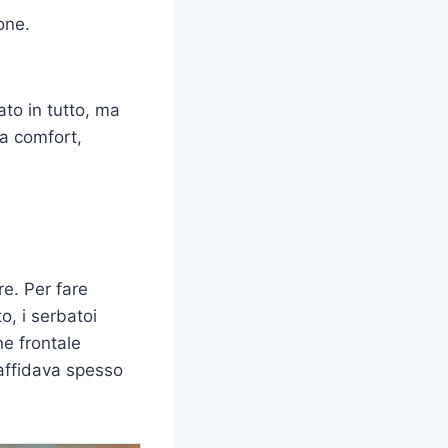
one.
to in tutto, ma
va comfort,
re. Per fare
o, i serbatoi
ne frontale
 affidava spesso