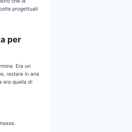
strò che la
elte progettuali
ta per
ermine. Era un
e, restare in aria
 era quella di
 masse.