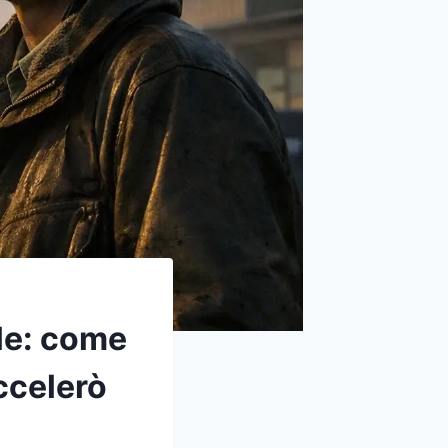
le: come
ccelerò