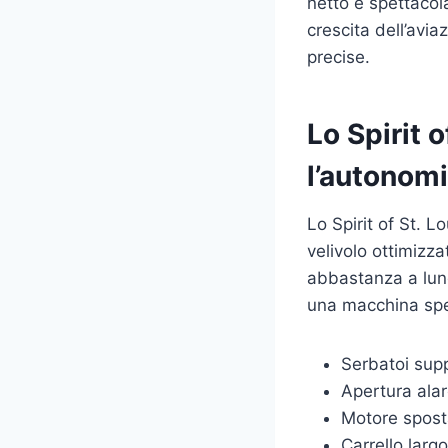
netto e spettacol
crescita dell’avi
precise.
Lo Spirit 
l’autonomi
Lo Spirit of St. 
velivolo ottimizza
abbastanza a lung
una macchina spec
Serbatoi sup
Apertura alar
Motore sposta
Carrello largo