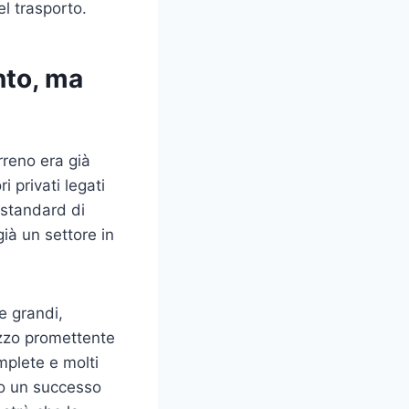
l trasporto.
nto, ma
rreno era già
i privati legati
 standard di
già un settore in
e grandi,
ezzo promettente
omplete e molti
sto un successo