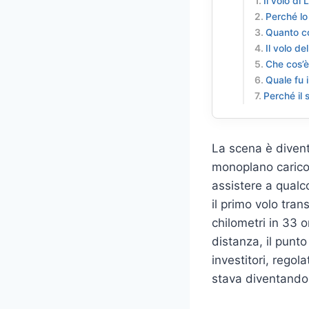
Il volo di
Perché lo 
Quanto con
Il volo de
Che cos’è
Quale fu 
Perché il 
La scena è diven
monoplano carico 
assistere a qualc
il primo volo tran
chilometri in 33 
distanza, il punto
investitori, regol
stava diventando 