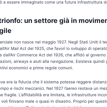
ò a essere immaginato come una futura infrastruttura de
trionfo: un settore già in movime
gile
rciale non nasce nel maggio 1927. Negli Stati Uniti il te
ll’Air Mail Act del 1925, che favorì lo sviluppo di operator
 e dall’Air Commerce Act del 1926, che affidò al governo
cazioni, airways e aiuti alla navigazione. Esisteva quindi 
entivi economici e prime regole comuni.
a era la fiducia che il sistema potesse reggere distanz
empo e rischi meccanici. Nel 1927 l’aereo restava un m
fragile. L’affidabilità era limitata, le infrastrutture inc
i voli finivano male o quasi in disastro. Proprio per que