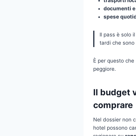
trasporti loc
documenti e
spese quotid
Il pass è solo i
tardi che sono v
È per questo che c
peggiore.
Il budget 
comprare
Nel dossier non ci
hotel possono cam
ragionare su
rang