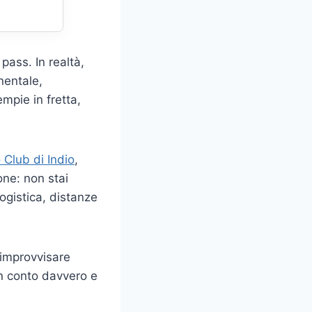
pass. In realtà,
inentale,
empie in fretta,
 Club di Indio
,
one: non stai
ogistica, distanze
 improvvisare
in conto davvero e