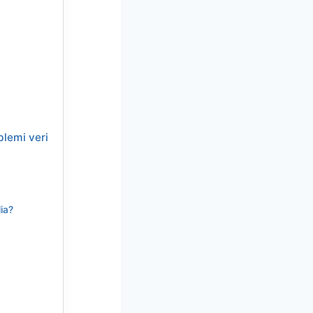
blemi veri
ia?