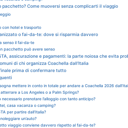
 o pacchetto? Come muoversi senza complicarti il viaggio
leggio
 con hotel e trasporto
nizzato o fai-da-te: dove si risparmia davvero
 senso il fai-da-te
n pacchetto può avere senso
TA, assicurazione e pagamenti: la parte noiosa che evita pro
 comuni di chi organizza Coachella dall’Italia
finale prima di confermare tutto
quenti
ogna mettere in conto in totale per andare a Coachella 2026 dall’Ital
atterrare a Los Angeles o a Palm Springs?
 necessario prenotare l’alloggio con tanto anticipo?
tel, casa vacanza o camping?
TA per partire dall’Italia?
noleggiare un’auto?
tto viaggio conviene davvero rispetto al fai-da-te?