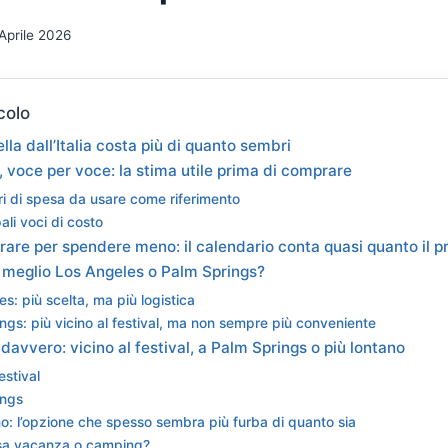
Aprile 2026
colo
la dall’Italia costa più di quanto sembri
, voce per voce: la stima utile prima di comprare
ri di spesa da usare come riferimento
ali voci di costo
re per spendere meno: il calendario conta quasi quanto il p
ia: meglio Los Angeles o Palm Springs?
s: più scelta, ma più logistica
ngs: più vicino al festival, ma non sempre più conveniente
avvero: vicino al festival, a Palm Springs o più lontano
estival
ings
no: l’opzione che spesso sembra più furba di quanto sia
asa vacanza o camping?