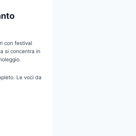
anto
 con festival
a si concentra in
noleggio.
mpleto. Le voci da