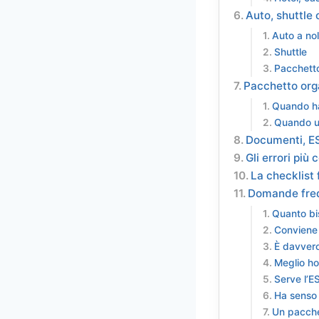
Auto, shuttle
Auto a no
Shuttle
Pacchetto
Pacchetto orga
Quando ha
Quando u
Documenti, ES
Gli errori più
La checklist 
Domande fre
Quanto bis
Conviene 
È davvero
Meglio ho
Serve l’ES
Ha senso 
Un pacche