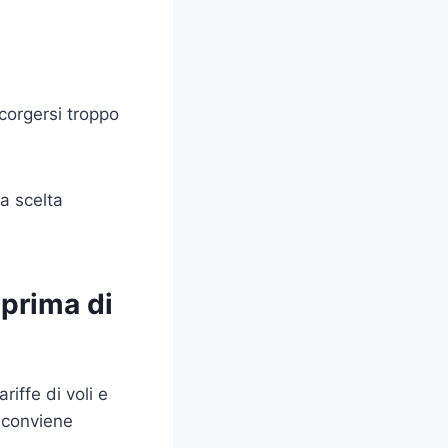
accorgersi troppo
la scelta
 prima di
riffe di voli e
 conviene