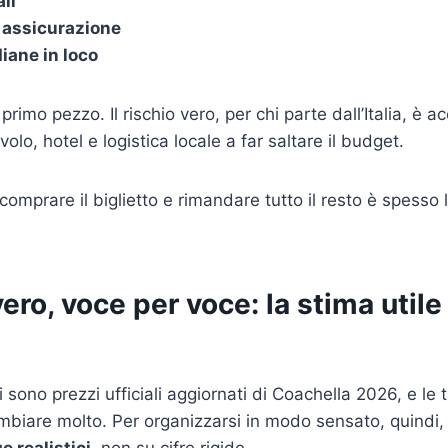
ali
 assicurazione
iane in loco
l primo pezzo. Il rischio vero, per chi parte dall’Italia, è 
olo, hotel e logistica locale a far saltare il budget.
omprare il biglietto e rimandare tutto il resto è spesso 
vero, voce per voce: la stima utile
 sono prezzi ufficiali aggiornati di Coachella 2026, e le ta
biare molto. Per organizzarsi in modo sensato, quindi,
e realistici
, non su cifre rigide.