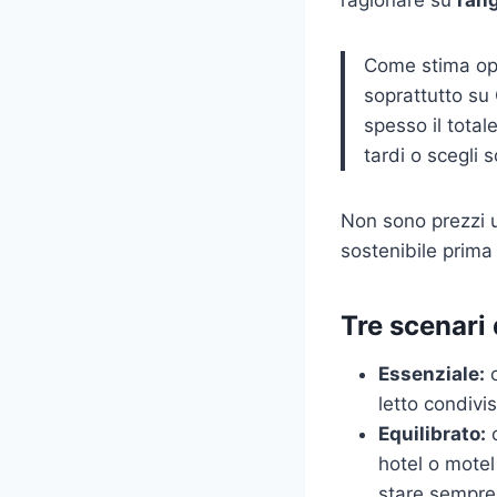
Come stima ope
soprattutto su
spesso il totale
tardi o scegli 
Non sono prezzi u
sostenibile prima 
Tre scenari
Essenziale:
c
letto condivi
Equilibrato:
c
hotel o motel
stare sempre