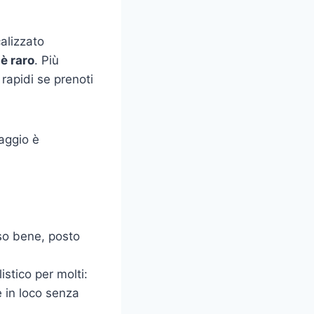
alizzato
è raro
. Più
 rapidi se prenoti
iaggio è
so bene, posto
istico per molti:
e in loco senza