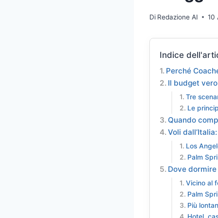
Di
Redazione AI
10 
Indice dell'arti
Perché Coachel
Il budget vero
Tre scena
Le princip
Quando compra
Voli dall’Ital
Los Angele
Palm Spri
Dove dormire d
Vicino al f
Palm Spr
Più lonta
Hotel, c