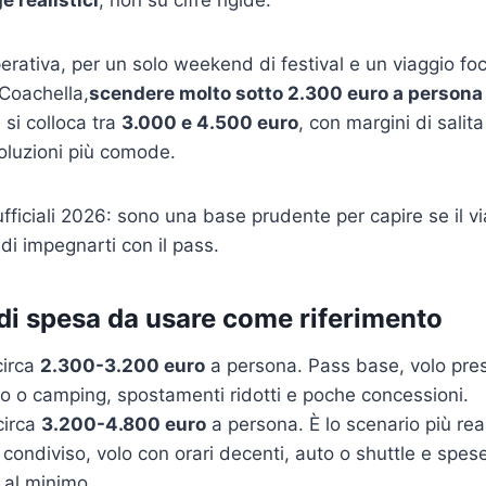
rativa, per un solo weekend di festival e un viaggio foc
 Coachella,
scendere molto sotto 2.300 euro a persona 
 si colloca tra
3.000 e 4.500 euro
, con margini di salita
soluzioni più comode.
fficiali 2026: sono una base prudente per capire se il v
di impegnarti con il pass.
 di spesa da usare come riferimento
irca
2.300-3.200 euro
a persona. Pass base, volo pre
so o camping, spostamenti ridotti e poche concessioni.
irca
3.200-4.800 euro
a persona. È lo scenario più real
 condiviso, volo con orari decenti, auto o shuttle e spes
 al minimo.