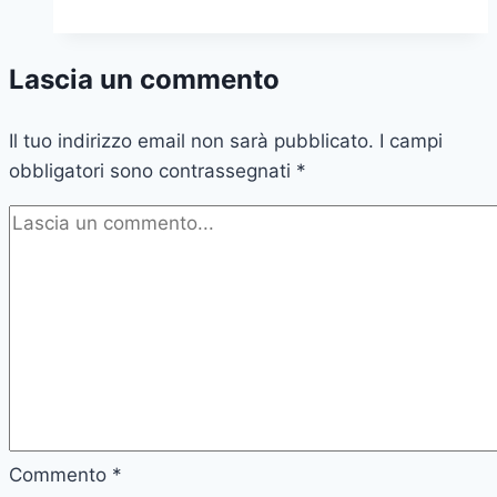
Guinea-
Bissau:
Lascia un commento
Un
Viaggio
Il tuo indirizzo email non sarà pubblicato.
tra
I campi
obbligatori sono contrassegnati
Cultura
*
e
Natura
Commento
*