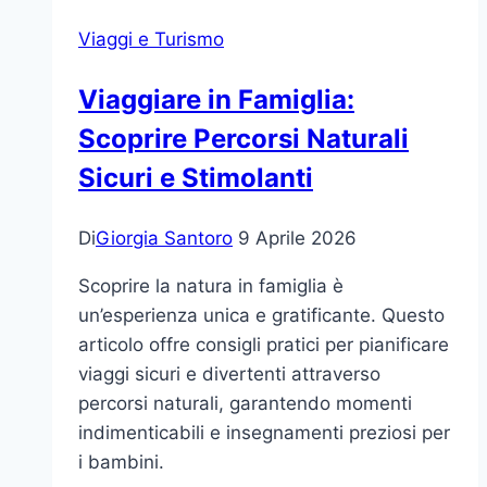
weekend
Viaggi e Turismo
gastronomico
a
Viaggiare in Famiglia:
piedi
Scoprire Percorsi Naturali
tra
pintxos,
Sicuri e Stimolanti
spiagge
e
Di
Giorgia Santoro
9 Aprile 2026
quartieri
Scoprire la natura in famiglia è
un’esperienza unica e gratificante. Questo
articolo offre consigli pratici per pianificare
viaggi sicuri e divertenti attraverso
percorsi naturali, garantendo momenti
indimenticabili e insegnamenti preziosi per
i bambini.