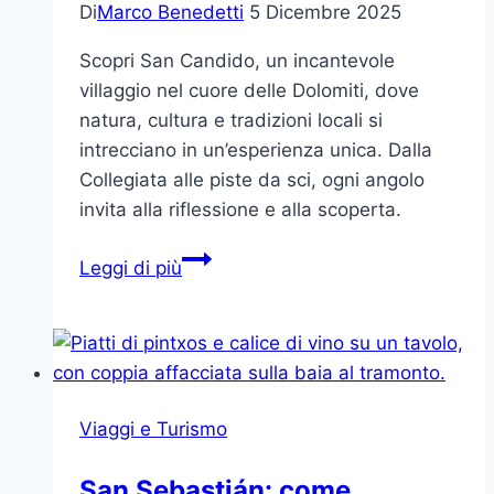
Di
Marco Benedetti
5 Dicembre 2025
Scopri San Candido, un incantevole
villaggio nel cuore delle Dolomiti, dove
natura, cultura e tradizioni locali si
intrecciano in un’esperienza unica. Dalla
Collegiata alle piste da sci, ogni angolo
invita alla riflessione e alla scoperta.
San
Leggi di più
Candido:
Un
Viaggio
nel
Cuore
Viaggi e Turismo
delle
Dolomiti
San Sebastián: come