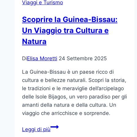
Viaggi e Turismo
per
Famiglie
Scoprire la Guinea-Bissau:
e
Un Viaggio tra Cultura e
Pianeta
Natura
Di
Elisa Moretti
24 Settembre 2025
La Guinea-Bissau è un paese ricco di
cultura e bellezze naturali. Scopri la storia,
le tradizioni e le meraviglie dell’arcipelago
delle Isole Bijagos, un vero paradiso per gli
amanti della natura e della cultura. Un
viaggio che arricchisce e sorprende.
Scoprire
Leggi di più
la