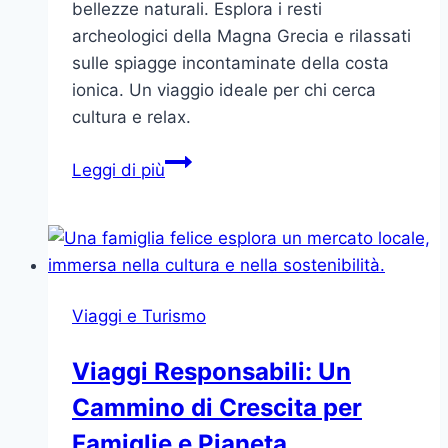
bellezze naturali. Esplora i resti
archeologici della Magna Grecia e rilassati
sulle spiagge incontaminate della costa
ionica. Un viaggio ideale per chi cerca
cultura e relax.
Metaponto:
Leggi di più
La
Gemma
Nascosta
della
Basilicata
Viaggi e Turismo
tra
Storia
Viaggi Responsabili: Un
e
Cammino di Crescita per
Natura
Famiglie e Pianeta