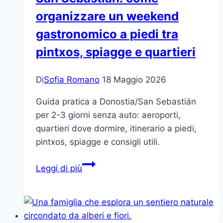
organizzare un weekend
gastronomico a piedi tra
pintxos, spiagge e quartieri
Di
Sofia Romano
18 Maggio 2026
Guida pratica a Donostia/San Sebastián
per 2-3 giorni senza auto: aeroporti,
quartieri dove dormire, itinerario a piedi,
pintxos, spiagge e consigli utili.
San
Leggi di più
Sebastián:
come
organizzare
un