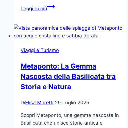
Viaggiare
Leggi di più
in
Famiglia:
Scoprire
Percorsi
Naturali
Viaggi e Turismo
Sicuri
e
Metaponto: La Gemma
Stimolanti
Nascosta della Basilicata tra
Storia e Natura
Di
Elisa Moretti
29 Luglio 2025
Scopri Metaponto, una gemma nascosta in
Basilicata che unisce storia antica e