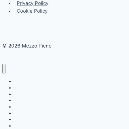
Privacy Policy
Cookie Policy
© 2026 Mezzo Pieno
Home
Chi siamo
Cucina e Gastronomia
Educazione e Formazione
Finanza Personale
Salute e Benessere
Sostenibilità e Ambiente
Tecnologia e Innovazione