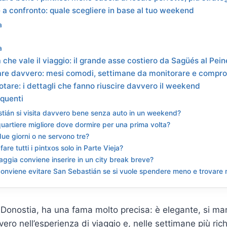
e a confronto: quale scegliere in base al tuo weekend
a
a
he vale il viaggio: il grande asse costiero da Sagüés al Pein
e davvero: mesi comodi, settimane da monitorare e comprom
otare: i dettagli che fanno riuscire davvero il weekend
quenti
tián si visita davvero bene senza auto in un weekend?
 quartiere migliore dove dormire per una prima volta?
ue giorni o ne servono tre?
are tutti i pintxos solo in Parte Vieja?
aggia conviene inserire in un city break breve?
nviene evitare San Sebastián se si vuole spendere meno e trovare 
Donostia, ha una fama molto precisa: è elegante, si ma
ero nell’esperienza di viaggio e, nelle settimane più richi