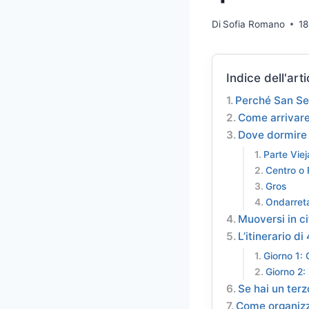
Di
Sofia Romano
18
Indice dell'arti
Perché San Seb
Come arrivare 
Dove dormire p
Parte Viej
Centro o
Gros
Ondarreta
Muoversi in c
L’itinerario d
Giorno 1: 
Giorno 2:
Se hai un ter
Come organizza