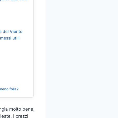
e del Viento
essi utili
meno folla?
ngia molto bene,
este, i prezzi