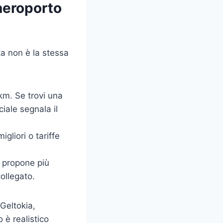
 aeroporto
sta non è la stessa
0 km. Se trovi una
ciale segnala il
gliori o tariffe
 propone più
collegato.
 Geltokia,
 è realistico