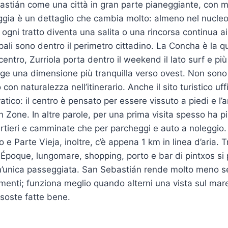
stián come una città in gran parte pianeggiante, con m
aggia è un dettaglio che cambia molto: almeno nel nucleo
gni tratto diventa una salita o una rincorsa continua ai 
pali sono dentro il perimetro cittadino. La Concha è la q
entro, Zurriola porta dentro il weekend il lato surf e pi
ge una dimensione più tranquilla verso ovest. Non sono
con naturalezza nell’itinerario. Anche il sito turistico uffi
tico: il centro è pensato per essere vissuto a piedi e l’
Zone. In altre parole, per una prima visita spesso ha p
rtieri e camminate che per parcheggi e auto a noleggio. T
o e Parte Vieja, inoltre, c’è appena 1 km in linea d’aria. 
e Époque, lungomare, shopping, porto e bar di pintxos s
n’unica passeggiata. San Sebastián rende molto meno se
menti; funziona meglio quando alterni una vista sul mar
 soste fatte bene.