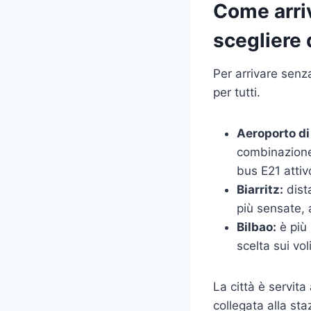
Come arriv
scegliere
Per arrivare senza
per tutti.
Aeroporto di
combinazione 
bus E21 attivo
Biarritz:
dista
più sensate, 
Bilbao:
è più 
scelta sui vo
La città è servita
collegata alla sta