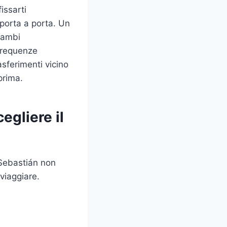
issarti
 porta a porta. Un
cambi
frequenze
asferimenti vicino
prima.
egliere il
 Sebastián non
viaggiare.