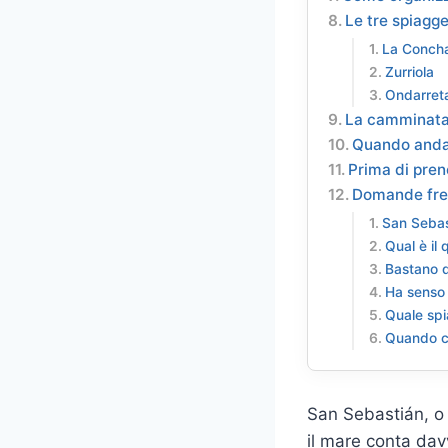
Le tre spiagg
La Conch
Zurriola
Ondarret
La camminata c
Quando andar
Prima di pren
Domande fre
San Sebas
Qual è il
Bastano d
Ha senso f
Quale spi
Quando co
San Sebastián, o 
il mare conta davv