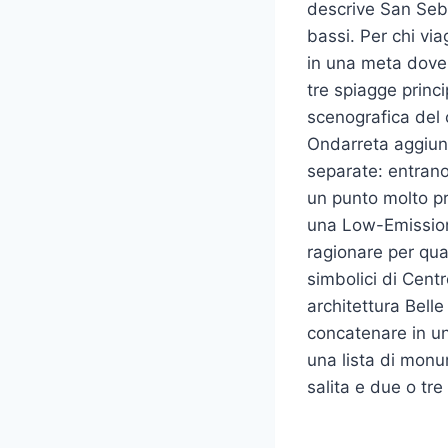
descrive San Seba
bassi. Per chi vi
in una meta dove o
tre spiagge princi
scenografica del c
Ondarreta aggiun
separate: entrano 
un punto molto pra
una Low-Emission 
ragionare per qua
simbolici di Centr
architettura Bell
concatenare in u
una lista di monu
salita e due o tre