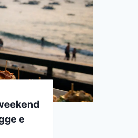
 weekend
agge e