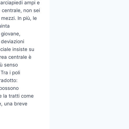
arciapiedi ampi e
 centrale, non sei
mezzi. In più, le
uinta
ù giovane,
 deviazioni
ciale insiste su
area centrale è
iù senso
ra i poli
Tradotto:
i possono
 la tratti come
e, una breve