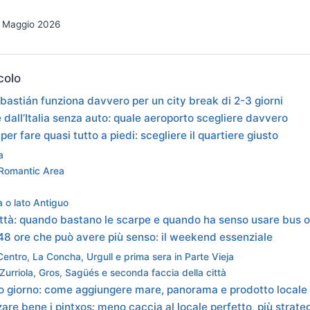
 Maggio 2026
colo
astián funziona davvero per un city break di 2-3 giorni
dall’Italia senza auto: quale aeroporto scegliere davvero
er fare quasi tutto a piedi: scegliere il quartiere giusto
a
 Romantic Area
 o lato Antiguo
ittà: quando bastano le scarpe e quando ha senso usare bus 
i 48 ore che può avere più senso: il weekend essenziale
Centro, La Concha, Urgull e prima sera in Parte Vieja
 Zurriola, Gros, Sagüés e seconda faccia della città
zo giorno: come aggiungere mare, panorama e prodotto locale
re bene i pintxos: meno caccia al locale perfetto, più strateg