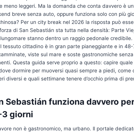
e meno leggeri. Ma la domanda che conta davvero è un’
end breve senza auto, oppure funziona solo con più gio
chinosa? Per un city break nel 2026 la risposta può esser
forza di San Sebastián sta tutta nella densità: Parte Vie
 lungomare stanno dentro un raggio pedonale credibile.
il tessuto cittadino è in gran parte pianeggiante e in 48
camminate, viste sul mare e soste gastronomiche senza
nti. Questa guida serve proprio a questo: capire quale
 dove dormire per muoversi quasi sempre a piedi, come di
eri diversi e quali settimane tenere d’occhio prima di pre
 Sebastián funziona davvero per
-3 giorni
favore non è gastronomico, ma urbano. Il portale dedicato 