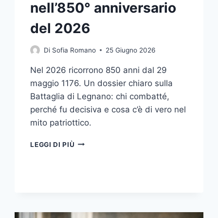
nell’850° anniversario
del 2026
Di
Sofia Romano
25 Giugno 2026
Nel 2026 ricorrono 850 anni dal 29
maggio 1176. Un dossier chiaro sulla
Battaglia di Legnano: chi combatté,
perché fu decisiva e cosa c’è di vero nel
mito patriottico.
LEGNANO
LEGGI DI PIÙ
1176,
TRA
STORIA
E
MITO:
COSA
ACCADDE