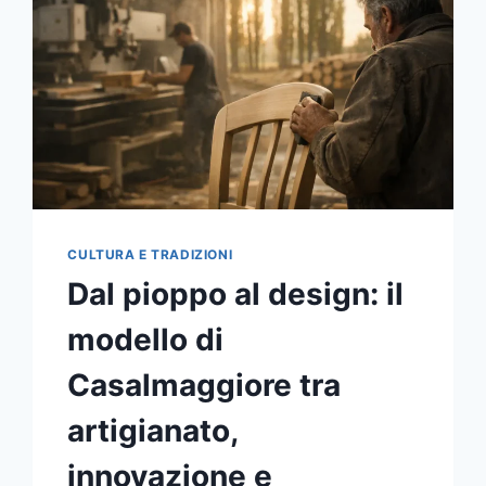
5
OPERE
CHIAVE
PER
CAPIRE
LIBERTÀ,
MEMORIA
E
DIRITTI
DELLE
DONNE
CULTURA E TRADIZIONI
Dal pioppo al design: il
modello di
Casalmaggiore tra
artigianato,
innovazione e