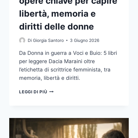
opere chiave per capire
libertà, memoria e
diritti delle donne
Di
Giorgia Santoro
3 Giugno 2026
Da Donna in guerra a Voci e Buio: 5 libri
per leggere Dacia Maraini oltre
l’etichetta di scrittrice femminista, tra
memoria, libertà e diritti.
DACIA
LEGGI DI PIÙ
MARAINI
E
IL
FEMMINISMO
NELLA
LETTERATURA
ITALIANA: