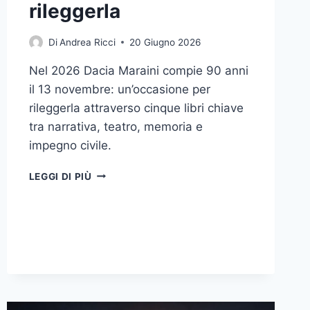
rileggerla
Di
Andrea Ricci
20 Giugno 2026
Nel 2026 Dacia Maraini compie 90 anni
il 13 novembre: un’occasione per
rileggerla attraverso cinque libri chiave
tra narrativa, teatro, memoria e
impegno civile.
DACIA
LEGGI DI PIÙ
MARAINI:
PERCHÉ
I
SUOI
90
ANNI
SONO
IL
MOMENTO