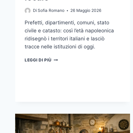
Di
Sofia Romano
26 Maggio 2026
Prefetti, dipartimenti, comuni, stato
civile e catasto: così l’età napoleonica
ridisegnò i territori italiani e lasciò
tracce nelle istituzioni di oggi.
NAPOLEONE
LEGGI DI PIÙ
IN
ITALIA:
COME
PREFETTI,
CATASTO
E
REGISTRI
HANNO
CAMBIATO
LO
STATO