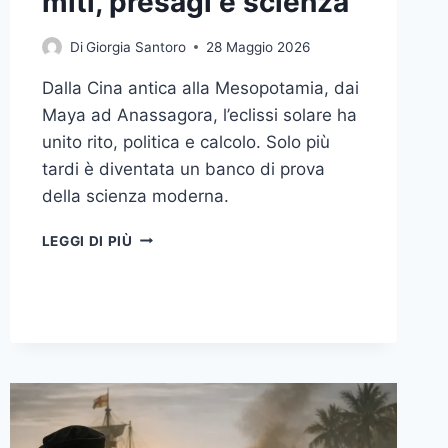
miti, presagi e scienza
Di
Giorgia Santoro
28 Maggio 2026
Dalla Cina antica alla Mesopotamia, dai
Maya ad Anassagora, l’eclissi solare ha
unito rito, politica e calcolo. Solo più
tardi è diventata un banco di prova
della scienza moderna.
QUANDO
LEGGI DI PIÙ
IL
SOLE
SCOMPARE:
STORIA
CULTURALE
DELL’ECLISSI
TRA
MITI,
PRESAGI
E