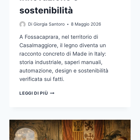
sostenibilità
Di
Giorgia Santoro
8 Maggio 2026
A Fossacaprara, nel territorio di
Casalmaggiore, il legno diventa un
racconto concreto di Made in Italy:
storia industriale, saperi manuali,
automazione, design e sostenibilità
verificata sui fatti.
DAL
LEGGI DI PIÙ
PIOPPO
AL
DESIGN:
IL
MODELLO
DI
CASALMAGGIORE