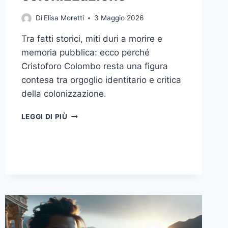
Di
Elisa Moretti
3 Maggio 2026
Tra fatti storici, miti duri a morire e
memoria pubblica: ecco perché
Cristoforo Colombo resta una figura
contesa tra orgoglio identitario e critica
della colonizzazione.
CRISTOFORO
LEGGI DI PIÙ
COLOMBO,
PERCHÉ
DIVIDE
ANCORA:
DAL
MITO
DELLA
SCOPERTA
ALLA
CRITICA