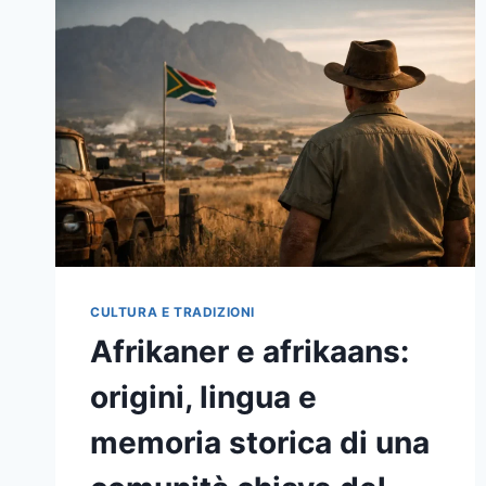
VIVO:
MASCHERE,
RITI,
MESTIERI
E
COMUNITÀ
DA
NORD
A
SUD
CULTURA E TRADIZIONI
Afrikaner e afrikaans:
origini, lingua e
memoria storica di una